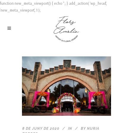
function new_meta_viewport() { echo '
'; } add_action( 'wp_head',
'new_meta_viewport', 1 );
8 DE JUNY DE 2020
IN
BY
NURIA