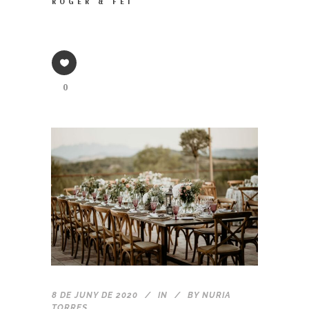
ROGER & FEI
0
8 DE JUNY DE 2020
IN
BY
NURIA
TORRES