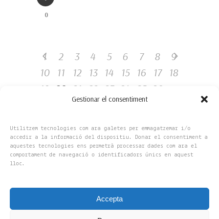
0
1
2
3
4
5
6
7
8
9
10
11
12
13
14
15
16
17
18
19
20
21
22
23
24
25
26
Gestionar el consentiment
Utilitzem tecnologies com ara galetes per emmagatzemar i/o
accedir a la informació del dispositiu. Donar el consentiment a
aquestes tecnologies ens permetrà processar dades com ara el
comportament de navegació o identificadors únics en aquest
lloc.
Accepta
Copyright 2025 © Flors Amelia, S.L