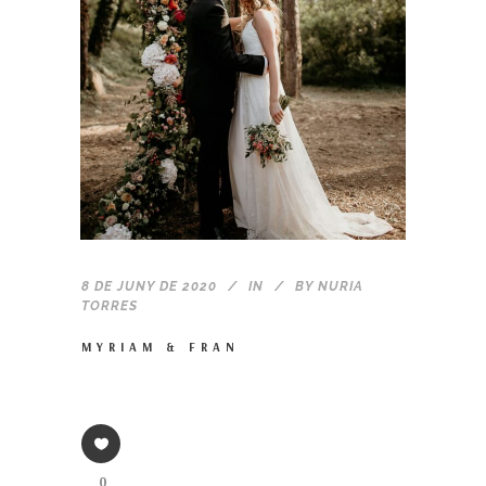
8 DE JUNY DE 2020
IN
BY
NURIA
TORRES
MYRIAM & FRAN
0