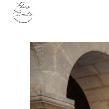
function new_meta_viewport() { echo '
'; } add_action( 'wp_head', 'new_meta_viewp