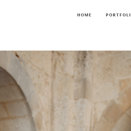
ort', 1 );
HOME
PORTFOL