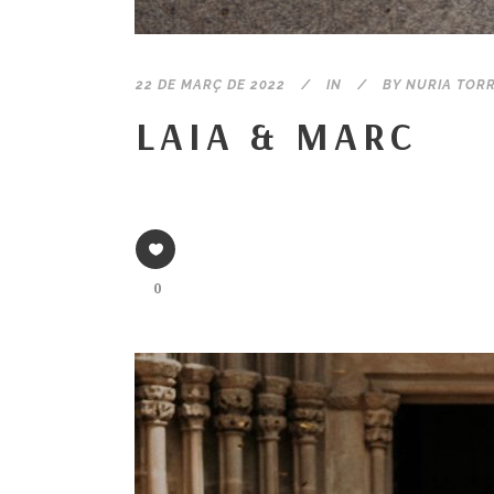
22 DE MARÇ DE 2022
IN
BY
NURIA TOR
LAIA & MARC
0