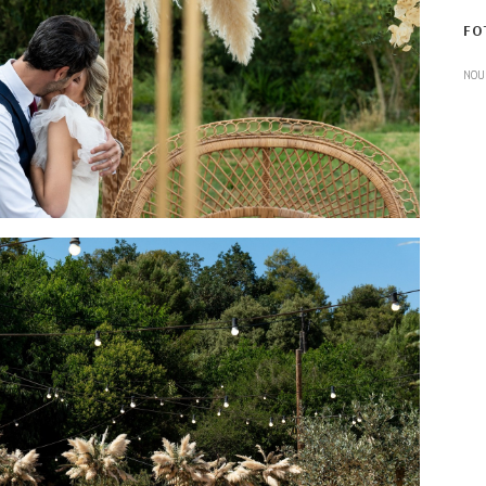
FO
NOU