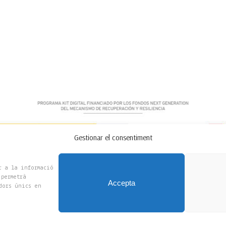
Gestionar el consentiment
Copyright 2025 © Flors Amelia, S.L
r a la informació
 permetrà
Accepta
dors únics en
UX Design by Maxminterm