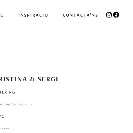
Instagra
Facebo
IO
INSPIRACIÓ
CONTACTA’NS
RISTINA & SERGI
TERING
ering Sensacions
PAI
lfort