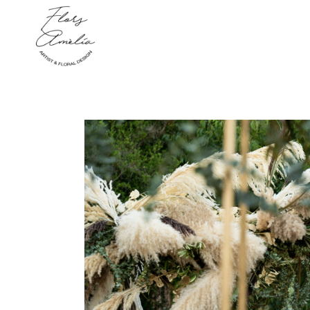
function new_meta_viewport() { echo '
'; } add_action( 'wp_head', 'new_meta_viewp