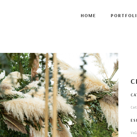
ort', 1 );
HOME
PORTFOL
C
CA
Cat
ES
Val