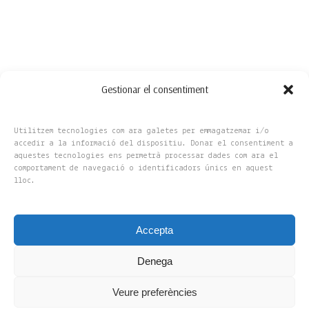
Gestionar el consentiment
Utilitzem tecnologies com ara galetes per emmagatzemar i/o
accedir a la informació del dispositiu. Donar el consentiment a
aquestes tecnologies ens permetrà processar dades com ara el
comportament de navegació o identificadors únics en aquest
lloc.
Accepta
Copyright 2025 © Flors Amelia, S.L
Denega
UX Design by Maxminterm
Veure preferències