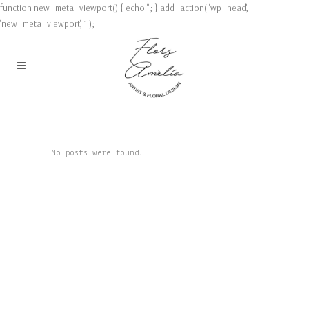
function new_meta_viewport() { echo '
'; } add_action( 'wp_head',
'new_meta_viewport', 1 );
No posts were found.