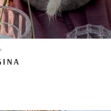
S
GINA