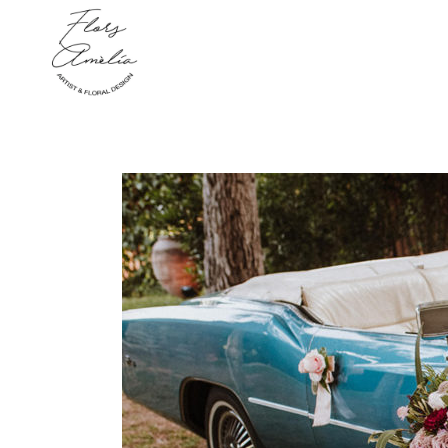
function new_meta_viewport() { echo '
'; } add_action( 'wp_head', 'new_meta_viewp