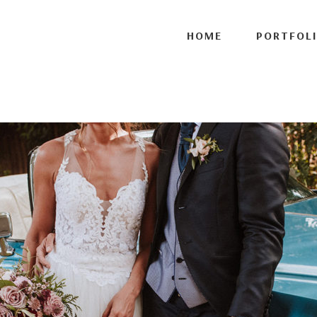
ort', 1 );
HOME
PORTFOL