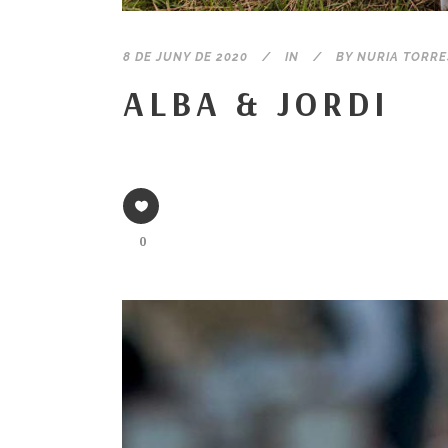
8 DE JUNY DE 2020
IN
BY
NURIA TORRE
ALBA & JORDI
0