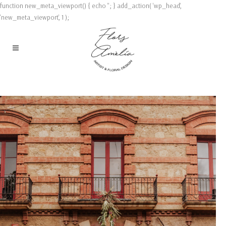
function new_meta_viewport() { echo '
'; } add_action( 'wp_head',
'new_meta_viewport', 1 );