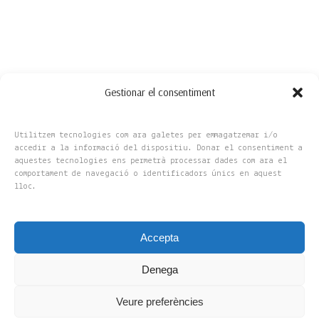
Gestionar el consentiment
Utilitzem tecnologies com ara galetes per emmagatzemar i/o
accedir a la informació del dispositiu. Donar el consentiment a
aquestes tecnologies ens permetrà processar dades com ara el
comportament de navegació o identificadors únics en aquest
lloc.
Accepta
Copyright 2025 © Flors Amelia, S.L
Denega
UX Design by Maxminterm
Veure preferències