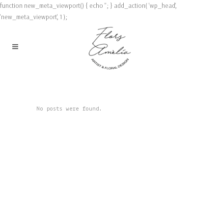
function new_meta_viewport() { echo '
'; } add_action( 'wp_head',
'new_meta_viewport', 1 );
No posts were found.