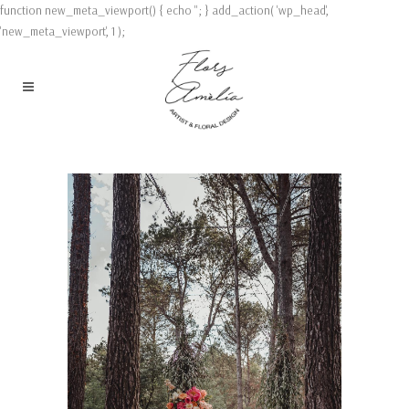
function new_meta_viewport() { echo '
'; } add_action( 'wp_head',
'new_meta_viewport', 1 );