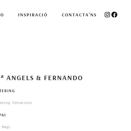
Instagra
Facebo
IO
INSPIRACIÓ
CONTACTA’NS
ª ANGELS & FERNANDO
TERING
ering Sensacions
PAI
n Magí