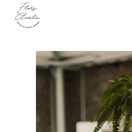
function new_meta_viewport() { echo '
'; } add_action( 'wp_head', 'new_meta_viewp