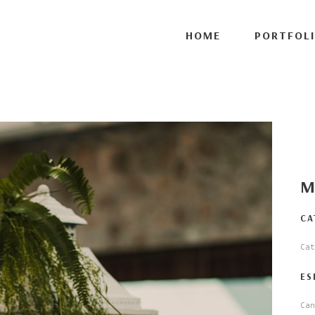
ort', 1 );
HOME
PORTFOL
M
CA
Cat
ES
Ca