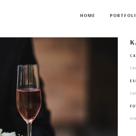
ort', 1 );
HOME
PORTFOL
K
CA
Ca
ES
Ca
FO
And