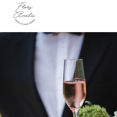
function new_meta_viewport() { echo '
'; } add_action( 'wp_head', 'new_meta_viewp