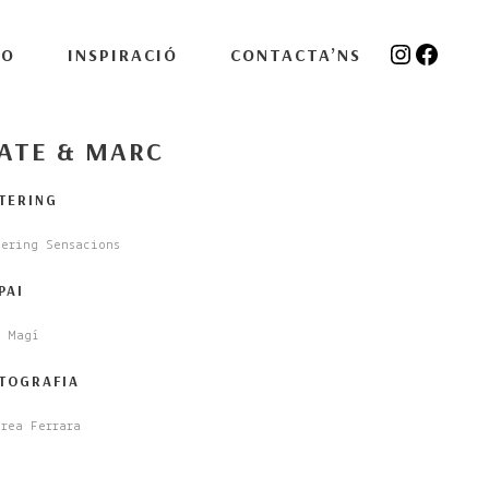
Instagra
Facebo
IO
INSPIRACIÓ
CONTACTA’NS
ATE & MARC
TERING
tering Sensacions
PAI
n Magí
TOGRAFIA
rea Ferrara