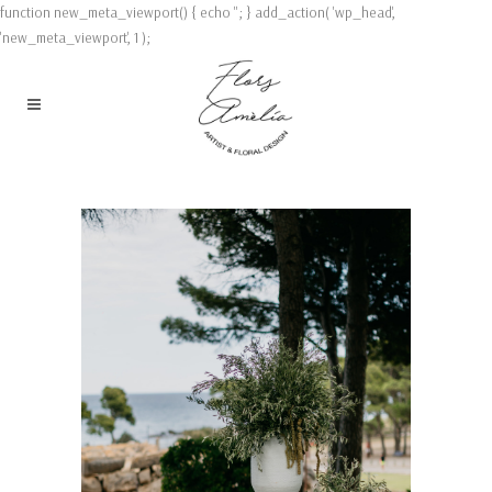
function new_meta_viewport() { echo '
'; } add_action( 'wp_head',
'new_meta_viewport', 1 );