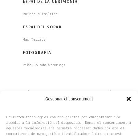
ESPAI DE LA CERIMÒNIA
Ruïnes d'Empúries
ESPAI DEL SOPAR
Mas Terrats
FOTOGRAFIA
Piña Colada Weddings
Gestionar el consentiment
Utilitzem tecnologies com ara galetes per emmagatzemar i/o
accedir a la informació del dispositiu. Donar el consentiment a
aquestes tecnologies ens permetrà processar dades com ara el
comportament de navegació o identificadors únics en aquest