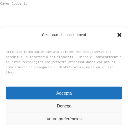
Caves Codorniu
Gestionar el consentiment
Utilitzem tecnologies com ara galetes per emmagatzemar i/o
accedir a la informació del dispositiu. Donar el consentiment a
aquestes tecnologies ens permetrà processar dades com ara el
comportament de navegació o identificadors únics en aquest
lloc.
Accepta
Copyright 2025 © Flors Amelia, S.L
Denega
UX Design by Maxminterm
Veure preferències