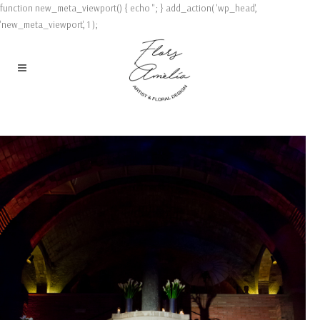
function new_meta_viewport() { echo '
'; } add_action( 'wp_head',
'new_meta_viewport', 1 );