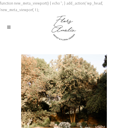
function new_meta_viewport() { echo '
'; } add_action( 'wp_head',
'new_meta_viewport', 1 );